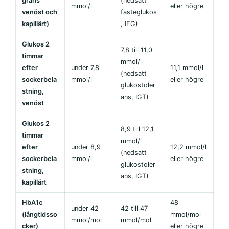
gräns
(nedsatt
mmol/l
eller högre
venöst och
fasteglukos
kapillärt)
, IFG)
Glukos 2
7,8 till 11,0
timmar
mmol/l
efter
under 7,8
11,1 mmol/l
(nedsatt
sockerbela
mmol/l
eller högre
glukostoler
stning,
ans, IGT)
venöst
Glukos 2
8,9 till 12,1
timmar
mmol/l
efter
under 8,9
12,2 mmol/l
(nedsatt
sockerbela
mmol/l
eller högre
glukostoler
stning,
ans, IGT)
kapillärt
HbA1c
48
under 42
42 till 47
(långtidsso
mmol/mol
mmol/mol
mmol/mol
cker)
eller högre