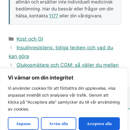
allmän och ersätter inte individuell medicinsk
bedömning. Har du besvär eller frågor om din
hälsa, kontakta
1177
eller din vårdgivare.
Kategorier
Kost och GI
Insulinresistens: tidiga tecken och vad du
kan göra
Glukosmätare och CGM: så väljer du mellan
Libre, Dexcom och fingerstick
Vi värnar om din integritet
Vi använder cookies för att förbättra din upplevelse, visa
anpassat innehåll och analysera vår trafik. Genom att
klicka på "Acceptera alla" samtycker du till vår användning
av cookies.
© 2026 Glukos.se · Kunskap om blodsocker och
Anpassa
Avvisa alla
Acceptera alla
glukosmetabolism