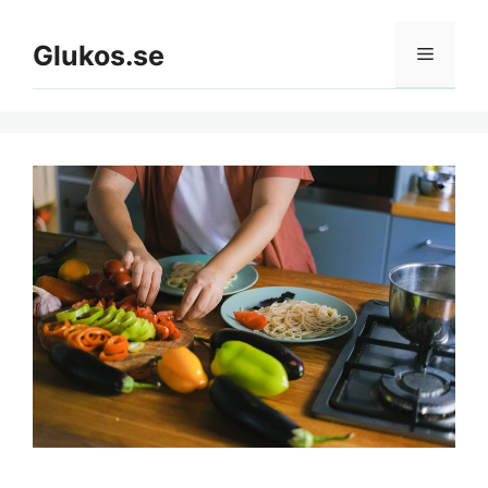
Hoppa
till
Glukos.se
Meny
innehåll