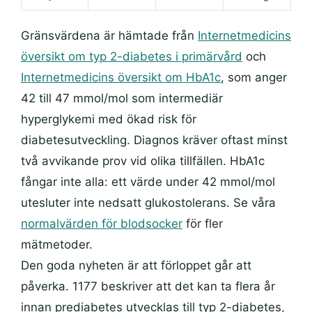
Gränsvärdena är hämtade från
Internetmedicins
översikt om typ 2-diabetes i primärvård
och
Internetmedicins översikt om HbA1c
, som anger
42 till 47 mmol/mol som intermediär
hyperglykemi med ökad risk för
diabetesutveckling. Diagnos kräver oftast minst
två avvikande prov vid olika tillfällen. HbA1c
fångar inte alla: ett värde under 42 mmol/mol
utesluter inte nedsatt glukostolerans. Se våra
normalvärden för blodsocker
för fler
mätmetoder.
Den goda nyheten är att förloppet går att
påverka. 1177 beskriver att det kan ta flera år
innan prediabetes utvecklas till typ 2-diabetes,