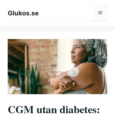
Hoppa
till
Glukos.se
Meny
innehåll
CGM utan diabetes: